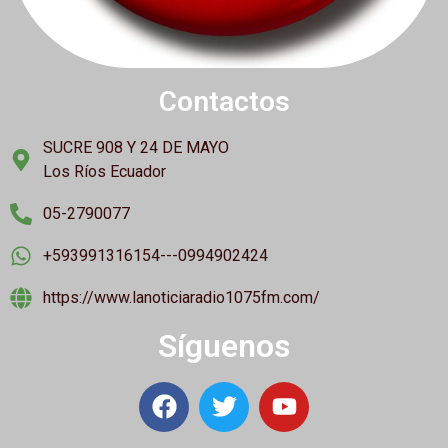
Contactos
SUCRE 908 Y 24 DE MAYO
Los Ríos Ecuador
05-2790077
+593991316154---0994902424
https://www.lanoticiaradio1075fm.com/
Síguenos