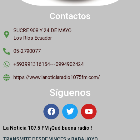
Contactos
SUCRE 908 Y 24 DE MAYO
Los Ríos Ecuador
05-2790077
+593991316154---0994902424
https://www.lanoticiaradio1075fm.com/
Síguenos
La Noticia 107.5 FM ¡
Qué buena radio !
TRANSMITE DESDE VINCES y BABAHOYO