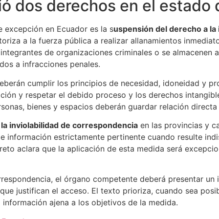
ó dos derechos en el estado
e excepción en Ecuador es la s
uspensión del derecho a la i
oriza a la fuerza pública a realizar allanamientos inmediat
integrantes de organizaciones criminales o se almacenen a
ados a infracciones penales.
deberán cumplir los principios de necesidad, idoneidad y p
ón y respetar el debido proceso y los derechos intangible
rsonas, bienes y espacios deberán guardar relación directa 
la inviolabilidad de correspondencia
en las provincias y c
ón de información estrictamente pertinente cuando resulte ind
creto aclara que la aplicación de esta medida será excepcio
rrespondencia, el órgano competente deberá presentar un i
que justifican el acceso. El texto prioriza, cuando sea posi
 información ajena a los objetivos de la medida.