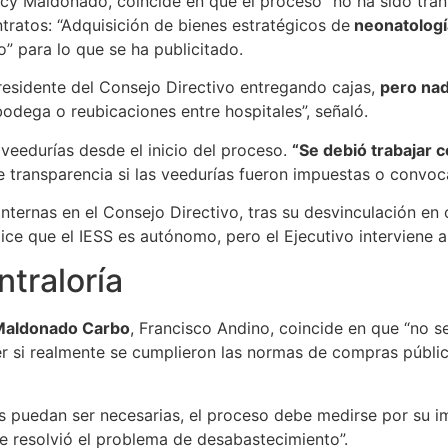
cy Maldonado, coincide en que el proceso “no ha sido transp
ratos: “Adquisición de bienes estratégicos de
neonatología
o” para lo que se ha publicitado.
residente del Consejo Directivo entregando cajas,
pero na
odega o reubicaciones entre hospitales”, señaló.
veedurías desde el inicio del proceso.
“Se debió trabajar 
 transparencia si las veedurías fueron impuestas o convocada
nternas en el Consejo Directivo, tras su desvinculación en
dice que el IESS es autónomo, pero el Ejecutivo interviene a
ntraloría
 Maldonado Carbo
, Francisco Andino, coincide en que “no 
r si realmente se cumplieron las normas de compras públic
s puedan ser necesarias, el proceso debe medirse por su i
te resolvió el problema de desabastecimiento”.