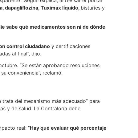
arente”. Según explica, al revisar el portal
, dapagliflozina, Tuximax líquido,
bisturíes y
die sabe qué medicamentos son ni de dónde
con control ciudadano
y certificaciones
s al final”, dijo.
 octubre. “Se están aprobando resoluciones
 su conveniencia”, reclamó.
se trata del mecanismo más adecuado” para
as y de salud. La Contraloría debe
mpacto real:
“Hay que evaluar qué porcentaje