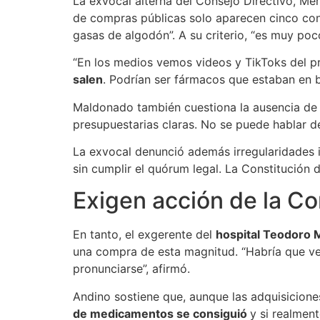
La exvocal alterna del Consejo Directivo, Mer
de compras públicas solo aparecen cinco cont
gasas de algodón”. A su criterio, “es muy poc
“En los medios vemos videos y TikToks del p
salen
. Podrían ser fármacos que estaban en b
Maldonado también cuestiona la ausencia de 
presupuestarias claras. No se puede hablar de
La exvocal denunció además irregularidades i
sin cumplir el quórum legal. La Constitución 
Exigen acción de la Co
En tanto, el exgerente del
hospital Teodoro
una compra de esta magnitud. “Habría que ve
pronunciarse”, afirmó.
Andino sostiene que, aunque las adquisicione
de medicamentos se consiguió
y si realmen