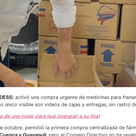
 (IESS
) activó una compra urgente de medicinas para frena
 único visible son videos de cajas y entregas, sin rastro d
ha de una mujer para que operaran a su hija)
 de octubre, permitió la primera compra centralizada de fá
 Cuenca y Guayaquil,
pero el Consejo Directivo no ha revela