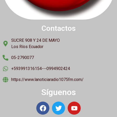
Contactos
SUCRE 908 Y 24 DE MAYO
Los Ríos Ecuador
05-2790077
+593991316154---0994902424
https://www.lanoticiaradio1075fm.com/
Síguenos