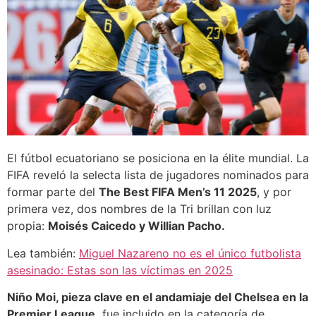
El fútbol ecuatoriano se posiciona en la élite mundial. La
FIFA reveló la selecta lista de jugadores nominados para
formar parte del
The Best FIFA Men’s 11 2025
, y por
primera vez, dos nombres de la Tri brillan con luz
propia:
Moisés Caicedo y Willian Pacho.
Lea también:
Miguel Nazareno no es el único futbolista
asesinado: Estas son las víctimas en 2025
Niño Moi, pieza clave en el andamiaje del Chelsea en la
Premier League,
fue incluido en la categoría de