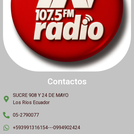
Contactos
SUCRE 908 Y 24 DE MAYO
Los Ríos Ecuador
05-2790077
+593991316154---0994902424