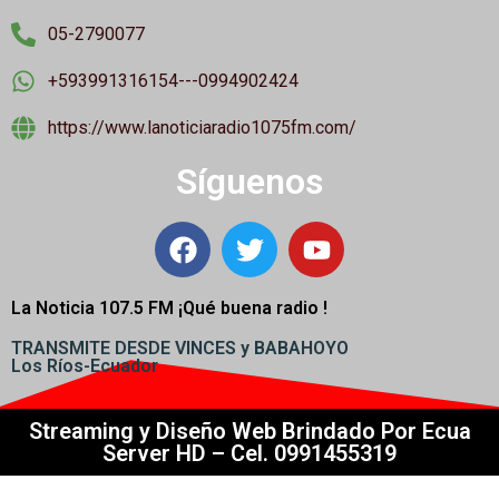
05-2790077
+593991316154---0994902424
https://www.lanoticiaradio1075fm.com/
Síguenos
La Noticia 107.5 FM ¡
Qué buena radio !
TRANSMITE DESDE VINCES y BABAHOYO
Los Ríos-Ecuador
Streaming y Diseño Web Brindado Por Ecua
Server HD – Cel. 0991455319