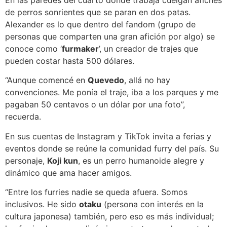
En las paredes del cuarto donde trabaja cuelgan afiches
de perros sonrientes que se paran en dos patas.
Alexander es lo que dentro del fandom (grupo de
personas que comparten una gran afición por algo) se
conoce como ‘
furmaker
’, un creador de trajes que
pueden costar hasta 500 dólares.
“Aunque comencé en
Quevedo
, allá no hay
convenciones. Me ponía el traje, iba a los parques y me
pagaban 50 centavos o un dólar por una foto”,
recuerda.
En sus cuentas de Instagram y TikTok invita a ferias y
eventos donde se reúne la comunidad furry del país. Su
personaje,
Koji kun
, es un perro humanoide alegre y
dinámico que ama hacer amigos.
“Entre los furries nadie se queda afuera. Somos
inclusivos. He sido
otaku
(persona con interés en la
cultura japonesa) también, pero eso es más individual;