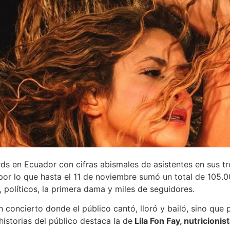
s en Ecuador con cifras abismales de asistentes en sus tre
 por lo que hasta el 11 de noviembre sumó un total de 105.0
 políticos, la primera dama y miles de seguidores.
 concierto donde el público cantó, lloró y bailó, sino que
historias del público destaca la de
Lila Fon Fay, nutricionis