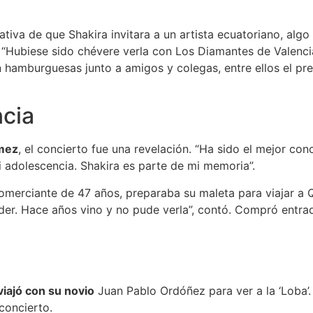
iva de que Shakira invitara a un artista ecuatoriano, algo
 “Hubiese sido chévere verla con Los Diamantes de Valenci
n hamburguesas junto a amigos y colegas, entre ellos el pr
ncia
ómez
, el concierto fue una revelación. “Ha sido el mejor conci
i adolescencia. Shakira es parte de mi memoria”.
omerciante de 47 años, preparaba su maleta para viajar a Qui
rder. Hace años vino y no pude verla”, contó. Compró entra
 viajó con su novio
Juan Pablo Ordóñez para ver a la ‘Loba’.
concierto.