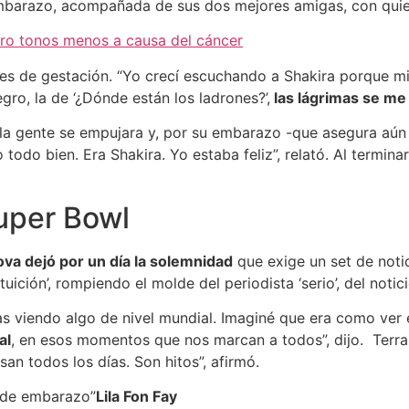
mbarazo, acompañada de sus dos mejores amigas, con quie
atro tonos menos a causa del cáncer
mes de gestación. “Yo crecí escuchando a Shakira porque 
ro, la de ‘¿Dónde están los ladrones?’,
las lágrimas se me 
la gente se empujara y, por su embarazo -que asegura aún n
odo bien. Era Shakira. Yo estaba feliz”, relató. Al terminar 
Super Bowl
a dejó por un día la solemnidad
que exige un set de notic
intuición’, rompiendo el molde del periodista ‘serio’, del no
abas viendo algo de nivel mundial. Imaginé que era como ver
al
, en esos momentos que nos marcan a todos”, dijo. Terra
an todos los días. Son hitos”, afirmó.
 de embarazo”
Lila Fon Fay