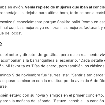
ajaba en avión.
Venía repleto de mujeres que iban al concie
hospedaje… si dejaba para última hora, todo se ponía carísi
escalzos’, especialmente porque Shakira bailó “como en es
inal con ‘Las mujeres ya no lloran, las mujeres facturan’, y
ue de locos”.
e
so, el actor y director Jorge Ulloa, pero quien realmente
vi
 acompañan a la barranquillera al escenario. “Cada detalle 
. Mi favorita es ‘Días de enero’, pero también los clásicos
ingo 9 de noviembre fue “surrealista”. “Sentirla tan cerca 
 su esposo caminaron con la multitud por la avenida 6 de D
erse.
mbién estuvo con su novia y amigos en el primer concierto
legaron la mañana del sábado. “Estuvo increíble. La canción