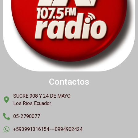
Contactos
SUCRE 908 Y 24 DE MAYO
Los Ríos Ecuador
05-2790077
+593991316154---0994902424