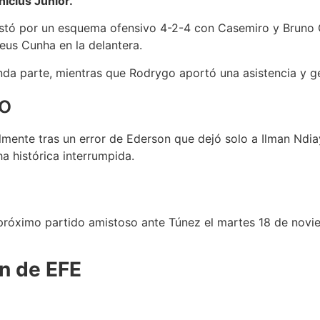
nícius Júnior.
postó por un esquema ofensivo 4-2-4 con Casemiro y Bruno
heus Cunha en la delantera.
unda parte, mientras que Rodrygo aportó una asistencia y 
o
ente tras un error de Ederson que dejó solo a Ilman Ndiaye
ha histórica interrumpida.
su próximo partido amistoso ante Túnez el martes 18 de novi
n de EFE