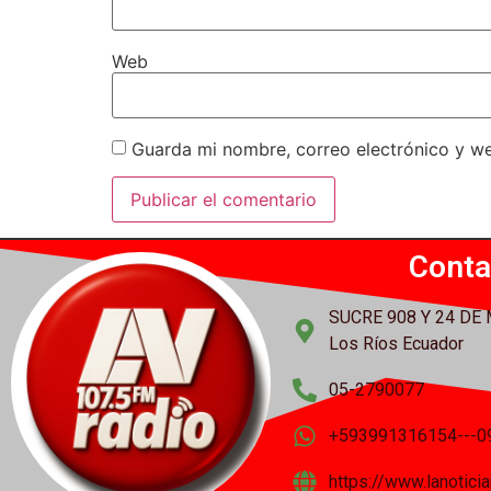
Web
Guarda mi nombre, correo electrónico y w
Conta
SUCRE 908 Y 24 DE
Los Ríos Ecuador
05-2790077
+593991316154---0
https://www.lanotic