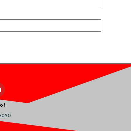
o !
AHOYO