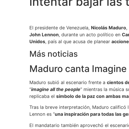
intentar bajar la
El presidente de Venezuela,
Nicolás Maduro
,
John Lennon
, durante un acto político en
Ca
Unidos
, país al que acusa de planear
accione
Más noticias
Maduro canta Imagine e
Maduro subió al escenario frente a
cientos d
“
imagine all the people
” mientras la música 
replicaba el
símbolo de la paz con ambas m
Tras la breve interpretación, Maduro calificó
Lennon es “
una inspiración para todas las g
El mandatario también aprovechó el escenari