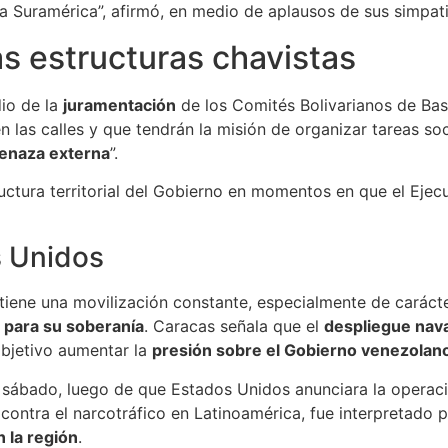
ara Suramérica”, afirmó, en medio de aplausos de sus simpat
s estructuras chavistas
dio de la
juramentación
de los Comités Bolivarianos de Base
las calles y que tendrán la misión de organizar tareas soci
menaza externa
”.
uctura territorial del Gobierno en momentos en que el Ejec
s Unidos
iene una movilización constante, especialmente de carácter
 para su soberanía
. Caracas señala que el
despliegue nava
bjetivo aumentar la
presión sobre el Gobierno venezolan
sábado, luego de que Estados Unidos anunciara la operació
contra el narcotráfico en Latinoamérica, fue interpretado
n la región
.