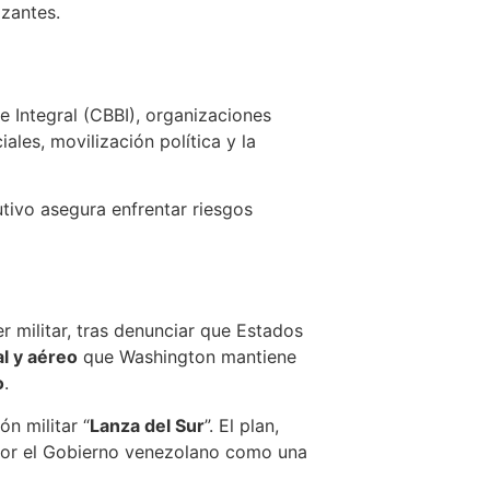
izantes.
 Integral (CBBI), organizaciones
ales, movilización política y la
utivo asegura enfrentar riesgos
 militar, tras denunciar que Estados
l y aéreo
que Washington mantiene
o
.
n militar “
Lanza del Sur
”. El plan,
 por el Gobierno venezolano como una