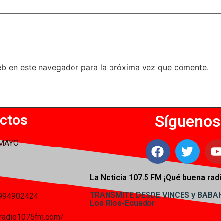
eb en este navegador para la próxima vez que comente.
ctos
Síguenos
 MAYO
La Noticia 107.5 FM ¡
Qué buena radi
TRANSMITE DESDE VINCES y BAB
994902424
Los Ríos-Ecuador
iaradio1075fm.com/