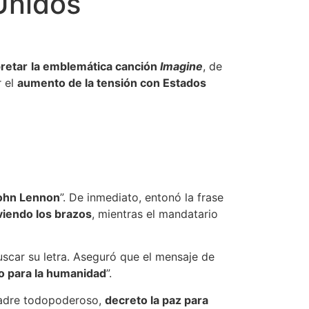
 Unidos
pretar
la emblemática canción
Imagine
, de
r el
aumento de la tensión con Estados
John Lennon
”. De inmediato, entonó la frase
iendo los brazos
, mientras el mandatario
buscar su letra. Aseguró que el mensaje de
o para la humanidad
”.
padre todopoderoso,
decreto la paz para