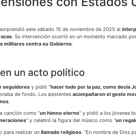
s tensiones con Estados
 sorprendió este sábado 15 de noviembre de 2025 al
inter
racas
. Su intervención ocurrió en un momento marcado po
s militares contra su Gobierno
.
n un acto político
e seguidores
y pidió “
hacer todo por la paz, como decía 
sonaba de fondo. Los asistentes
acompañaron el gesto mov
anos
.
 la canción como “
un himno eterno
” y pidió a los jóvenes 
eneraciones
” y celebró la figura del músico como “
un regal
o para realizar un
llamado religioso
. “En nombre de Dios 