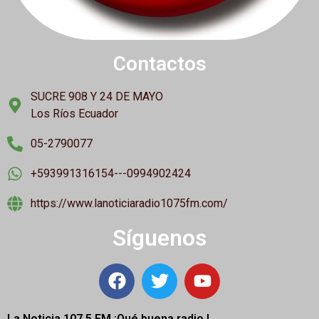
Contactos
SUCRE 908 Y 24 DE MAYO
Los Ríos Ecuador
05-2790077
+593991316154---0994902424
https://www.lanoticiaradio1075fm.com/
Síguenos
La Noticia 107.5 FM ¡
Qué buena radio !