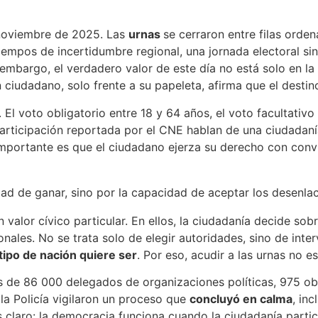
 noviembre de 2025. Las
urnas
se cerraron entre filas ord
 tiempos de incertidumbre regional, una jornada electoral si
n embargo, el verdadero valor de este día no está solo en la
ciudadano, solo frente a su papeleta, afirma que el destino
l voto obligatorio entre 18 y 64 años, el voto facultativo
participación reportada por el CNE hablan de una ciudadaní
importante es que el ciudadano ejerza su derecho con convi
ad de ganar, sino por la capacidad de aceptar los desenlac
valor cívico particular. En ellos, la ciudadanía decide sob
nales. No se trata solo de elegir autoridades, sino de inter
tipo de nación quiere ser
. Por eso, acudir a las urnas no e
 de 86 000 delegados de organizaciones políticas, 975 obs
a Policía vigilaron un proceso que
concluyó en calma
, in
 claro: la democracia funciona cuando la ciudadanía partic