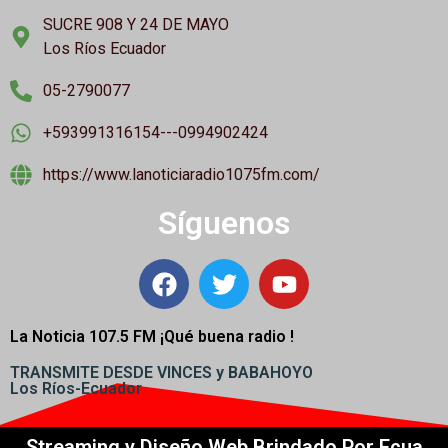
SUCRE 908 Y 24 DE MAYO
Los Ríos Ecuador
05-2790077
+593991316154---0994902424
https://www.lanoticiaradio1075fm.com/
Síguenos
La Noticia 107.5 FM ¡
Qué buena radio !
TRANSMITE DESDE VINCES y BABAHOYO
Los Ríos-Ecuador
Streaming y Diseño Web Brindado Por Ecua