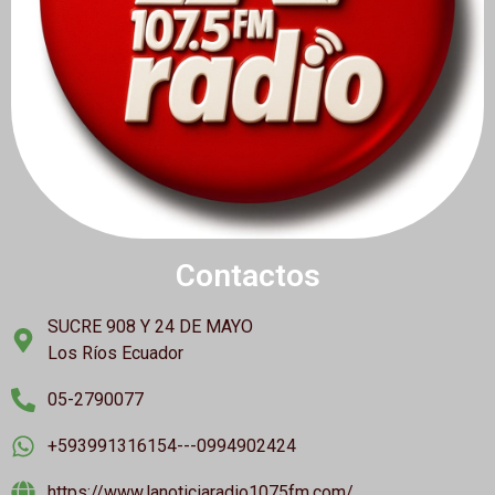
Contactos
SUCRE 908 Y 24 DE MAYO
Los Ríos Ecuador
05-2790077
+593991316154---0994902424
https://www.lanoticiaradio1075fm.com/