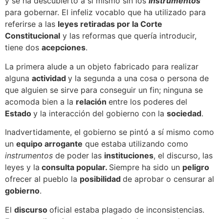
y se ha descubierto a sí mismo sin los
instrumentos
para gobernar. El infeliz vocablo que ha utilizado para
referirse a las
leyes retiradas por la Corte
Constitucional
y las reformas que quería introducir,
tiene dos
acepciones
.
La primera alude a un objeto fabricado para realizar
alguna
actividad
y la segunda a una cosa o persona de
que alguien se sirve para conseguir un fin; ninguna se
acomoda bien a la
relación
entre los poderes del
Estado
y la interacción del gobierno con la
sociedad
.
Inadvertidamente, el gobierno se pintó a sí mismo como
un
equipo arrogante
que estaba utilizando como
instrumentos
de poder las
instituciones
, el discurso, las
leyes y la
consulta popular.
Siempre ha sido un
peligro
ofrecer al pueblo la
posibilidad
de aprobar o censurar al
gobierno
.
El
discurso
oficial estaba plagado de inconsistencias.