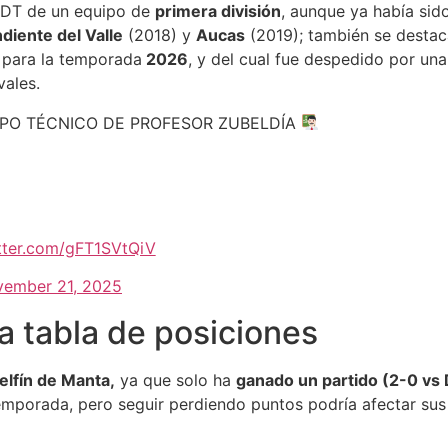
DT de un equipo de
primera división
, aunque ya había sid
diente del Valle
(2018) y
Aucas
(2019); también se destac
para la temporada
2026
, y del cual fue despedido por un
vales.
RPO TÉCNICO DE PROFESOR ZUBELDÍA
itter.com/gFT1SVtQiV
ember 21, 2025
a tabla de posiciones
elfín de Manta,
ya que solo ha
ganado un partido (2-0 vs 
porada, pero seguir perdiendo puntos podría afectar sus a