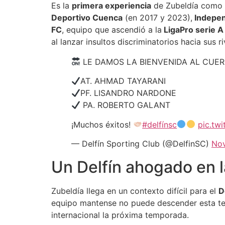
Es la
primera experiencia
de Zubeldía como 
Deportivo Cuenca
(en 2017 y 2023),
Indepen
FC
, equipo que ascendió a la
LigaPro serie A
al lanzar insultos discriminatorios hacia sus ri
LE DAMOS LA BIENVENIDA AL CUE
AT. AHMAD TAYARANI
PF. LISANDRO NARDONE
PA. ROBERTO GALANT
¡Muchos éxitos!
#delfínsc
pic.tw
— Delfín Sporting Club (@DelfinSC)
Nov
Un Delfín ahogado en l
Zubeldía llega en un contexto difícil para el
D
equipo mantense no puede descender esta tem
internacional la próxima temporada.