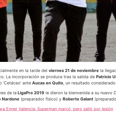
cialmente en la tarde del
viernes 21 de noviembre
la llega
o. La incorporación se produce tras la salida de
Patricio U
o ‘Cetáceo’ ante
Aucas en Quito
, un resultado considerado
nes de la
LigaPro 2019
le dieron la bienvenida a su nuevo 
o Nardone
(preparador físico) y
Roberto Galant
(preparado
ra Enner Valencia: Superman marcó, pero salió por lesión