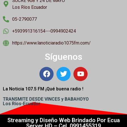
SUCRE 908 Y 24 DE MAYO
Los Ríos Ecuador
05-2790077
+593991316154---0994902424
https://www.lanoticiaradio1075fm.com/
Síguenos
La Noticia 107.5 FM ¡
Qué buena radio !
TRANSMITE DESDE VINCES y BABAHOYO
Los Ríos-Ecuador
Streaming y Diseño Web Brindado Por Ecua
Server HD – Cel. 0991455319