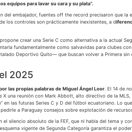
nos equipos para lavar su cara y su plata”.
ón del embajador, fuentes off the record precisaron que l
de los controles son prácticamente inexistentes, a d
iferen
propone crear una Serie C como alternativa a la actual Seg
entarla fundamentalmente como salvavidas para clubes con
rtalado Deportivo Quito— que buscan volver a Primera sin 
el 2025
por las propias palabras de Miguel Ángel Loor
. El 14 de n
 X una reunión con Mark Abbott, alto directivo de la MLS, 
 en las futuras Series C y D del fútbol ecuatoriano. Lo qu
 pedirle a Paraguay consejos sobre explotación de recurso
n el silencio absoluto de la FEF, que ni habla del tema y 
el esquema vigente de Segunda Categoría garantiza el poder