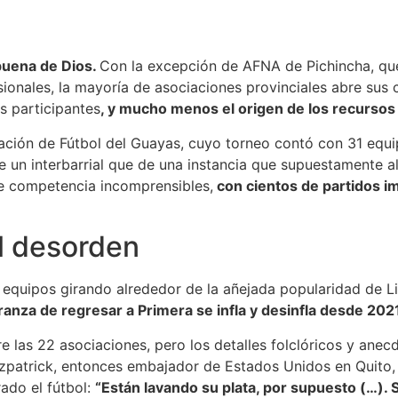
 buena de Dios.
Con la excepción de AFNA de Pichincha, que
onales, la mayoría de asociaciones provinciales abre sus c
os participantes
, y mucho menos el origen de los recursos
iación de Fútbol del Guayas, cuyo torneo contó con 31 equ
un interbarrial que de una instancia que supuestamente ali
de competencia incomprensibles,
con cientos de partidos i
l desorden
equipos girando alrededor de la añejada popularidad de Li
anza de regresar a Primera se infla y desinfla desde 202
re las 22 asociaciones, pero los detalles folclóricos y an
zpatrick, entonces embajador de Estados Unidos en Quito, f
ado el fútbol:
“Están lavando su plata, por supuesto (…).