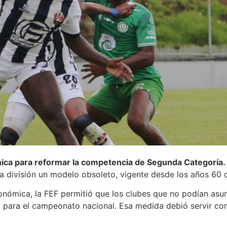
ica para reformar la competencia de Segunda Categoría.
ta división un modelo obsoleto, vigente desde los años 60 d
conómica, la FEF permitió que los clubes que no podían asu
ia para el campeonato nacional. Esa medida debió servir co