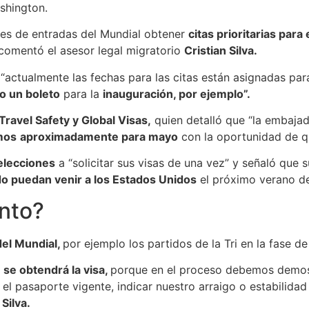
shington.
res de entradas del Mundial obtener
citas prioritarias para
”, comentó el asesor legal migratorio
Cristian Silva.
“actualmente las fechas para las citas están asignadas pa
o un boleto
para la
inauguración, por ejemplo”.
Travel Safety y Global Visas,
quien detalló que “la embaja
mos
aproximadamente para mayo
con la oportunidad de qu
elecciones
a “solicitar sus visas de una vez” y señaló que 
do puedan venir a los Estados Unidos
el próximo verano de 
ento?
del Mundial,
por ejemplo los partidos de la Tri en la fase d
 se obtendrá la visa,
porque en el proceso debemos demos
 el pasaporte vigente, indicar nuestro arraigo o estabilidad
Silva.