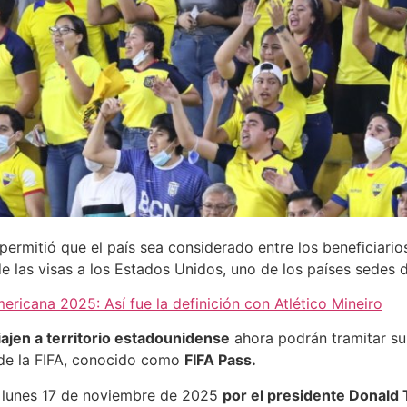
permitió que el país sea considerado entre los beneficiario
 de las visas a los Estados Unidos, uno de los países sedes 
icana 2025: Así fue la definición con Atlético Mineiro
iajen a territorio estadounidense
ahora podrán tramitar su
 de la FIFA, conocido como
FIFA Pass.
do lunes 17 de noviembre de 2025
por el presidente Donald Tr