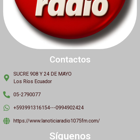
Contactos
SUCRE 908 Y 24 DE MAYO
Los Ríos Ecuador
05-2790077
+593991316154---0994902424
https://www.lanoticiaradio1075fm.com/
Síguenos