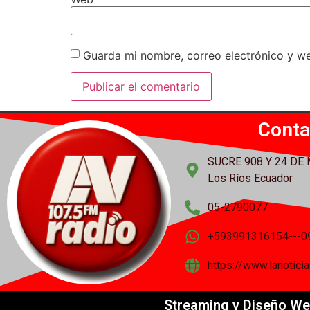
Guarda mi nombre, correo electrónico y w
Conta
SUCRE 908 Y 24 DE
Los Ríos Ecuador
05-2790077
+593991316154---0
https://www.lanotic
Streaming y Diseño We