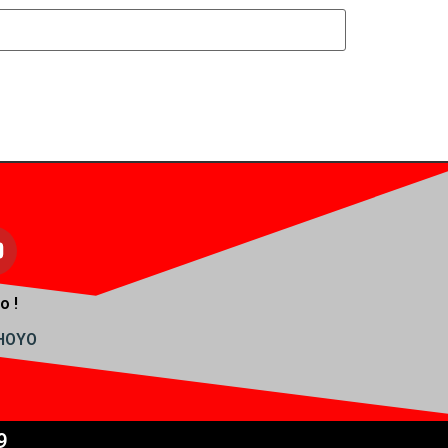
o !
AHOYO
9