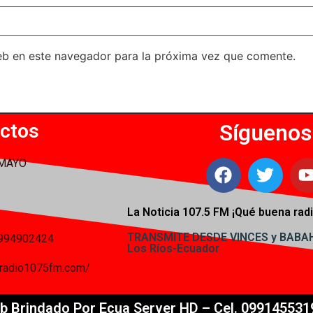
eb en este navegador para la próxima vez que comente.
ctos
Síguenos
 MAYO
La Noticia 107.5 FM ¡
Qué buena radi
TRANSMITE DESDE VINCES y BAB
994902424
Los Ríos-Ecuador
iaradio1075fm.com/
b Brindado Por Ecua Server HD – Cel. 099145531