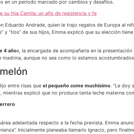
o en un periodo marcado por cambios y desafíos.
 su hija Camila: un año de resistencia y fe
n Eduardo Andrade, quien le trajo regalos de Europa al ni
” y “tíos” de sus hijos, Emma explicó que su elección tiene
de 4 año
s, la encargada de acompañarla en la presentación 
de madrina, aunque no sea como lo estamos acostumbrados
omelón
ijo entre risas que
el pequeño come muchísimo
. “Le doy 
o, mientras explicó que no produce tanta leche materna co
errero
área adelantada respecto a la fecha prevista. Emma anunc
enza”. Inicialmente planeaba llamarlo Ignacio, pero finalm