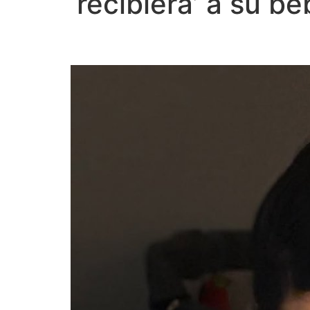
‘recibiera’ a su b