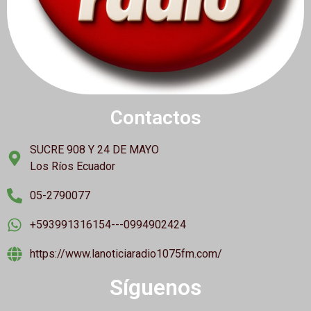
Contactos
SUCRE 908 Y 24 DE MAYO
Los Ríos Ecuador
05-2790077
+593991316154---0994902424
https://www.lanoticiaradio1075fm.com/
Síguenos