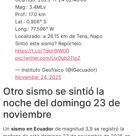
Mag.: 3.4MLv
Prof.: 17.0 km
Lat.: 0.906° S
Long.: 77.596° W
Localizado: a 26.15 km de Tena, Napo
Sintió este sismo? Repórtelo:
https://t.co/Tqklr9IWO0
pic.twitter.com/UxOub2TlpZ
— Instituto Geofísico (@IGecuador)
November 24, 2025
Otro sismo se sintió la
noche del domingo 23 de
noviembre
Un
sismo en Ecuador
de magnitud 3,9 se registró la
mañana de este domingo 23 de noviembre de 2025 en