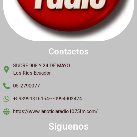
Contactos
SUCRE 908 Y 24 DE MAYO
Los Ríos Ecuador
05-2790077
+593991316154---0994902424
https://www.lanoticiaradio1075fm.com/
Síguenos