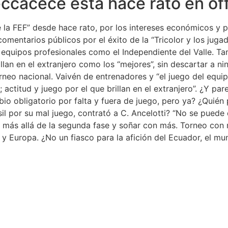
ccacece está hace rato en of
de la FEF” desde hace rato, por los intereses económicos y p
comentarios públicos por el éxito de la “Tricolor y los juga
 equipos profesionales como el Independiente del Valle. Ta
lan en el extranjero como los “mejores”, sin descartar a n
orneo nacional. Vaivén de entrenadores y “el juego del equi
a; actitud y juego por el que brillan en el extranjero”. ¿Y 
bio obligatorio por falta y fuera de juego, pero ya? ¿Quié
il por su mal juego, contrató a C. Ancelotti? “No se pued
asar más allá de la segunda fase y soñar con más. Torneo c
 y Europa. ¿No un fiasco para la afición del Ecuador, el mu