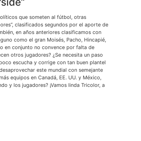
fside”
olíticos que someten al fútbol, otras
dores”, clasificados segundos por el aporte de
mbién, en años anteriores clasificamos con
inguno como el gran Moisés, Pacho, Hincapié,
po en conjunto no convence por falta de
parecen otros jugadores? ¿Se necesita un paso
n poco escucha y corrige con tan buen plantel
e desaprovechar este mundial con semejante
on más equipos en Canadá, EE. UU. y México,
ndo y los jugadores? ¡Vamos linda Tricolor, a