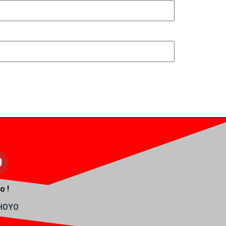
o !
AHOYO