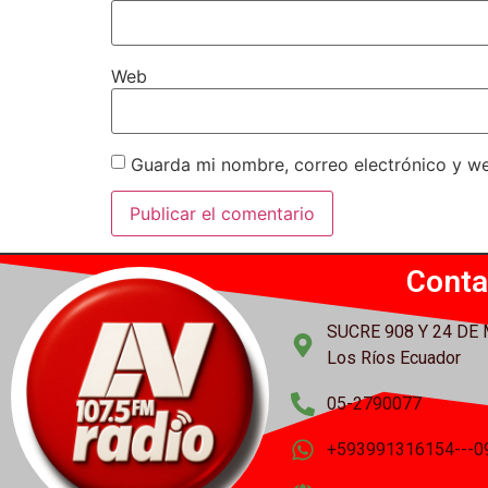
Web
Guarda mi nombre, correo electrónico y w
Conta
SUCRE 908 Y 24 DE
Los Ríos Ecuador
05-2790077
+593991316154---0