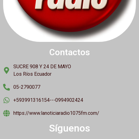
Contactos
SUCRE 908 Y 24 DE MAYO
Los Ríos Ecuador
05-2790077
+593991316154---0994902424
https://www.lanoticiaradio1075fm.com/
Síguenos