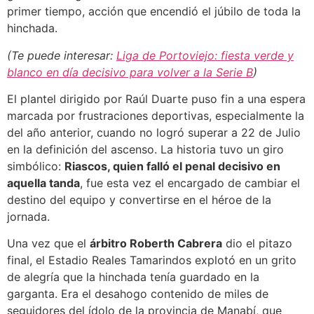
primer tiempo, acción que encendió el júbilo de toda la
hinchada.
(Te puede interesar:
Liga de Portoviejo: fiesta verde y
blanco en día decisivo para volver a la Serie B
)
El plantel dirigido por Raúl Duarte puso fin a una espera
marcada por frustraciones deportivas, especialmente la
del año anterior, cuando no logró superar a 22 de Julio
en la definición del ascenso. La historia tuvo un giro
simbólico:
Riascos, quien falló el penal decisivo en
aquella tanda
, fue esta vez el encargado de cambiar el
destino del equipo y convertirse en el héroe de la
jornada.
Una vez que el
árbitro Roberth Cabrera
dio el pitazo
final, el Estadio Reales Tamarindos explotó en un grito
de alegría que la hinchada tenía guardado en la
garganta. Era el desahogo contenido de miles de
seguidores del ídolo de la provincia de Manabí, que