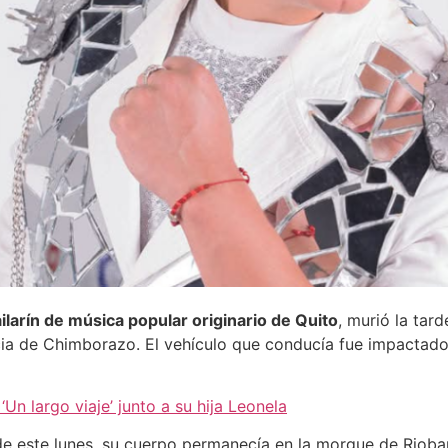
larín de música popular originario de Quito
, murió la tar
ncia de Chimborazo. El vehículo que conducía fue impactad
‘Un largo viaje’ junto a su hija Leonela
a de este lunes, su cuerpo permanecía en la morgue de Riob