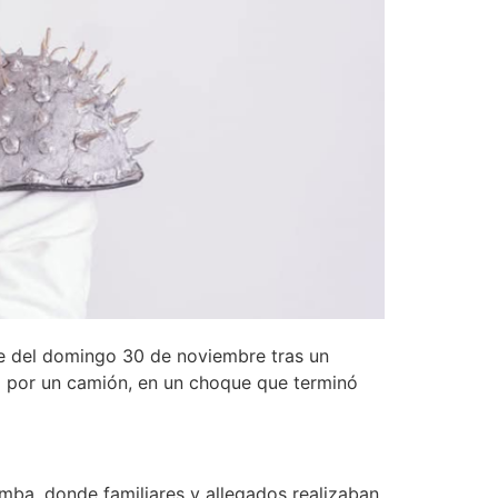
de del domingo 30 de noviembre tras un
o por un camión, en un choque que terminó
amba, donde familiares y allegados realizaban