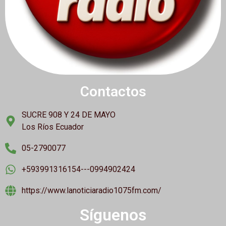
Contactos
SUCRE 908 Y 24 DE MAYO
Los Ríos Ecuador
05-2790077
+593991316154---0994902424
https://www.lanoticiaradio1075fm.com/
Síguenos