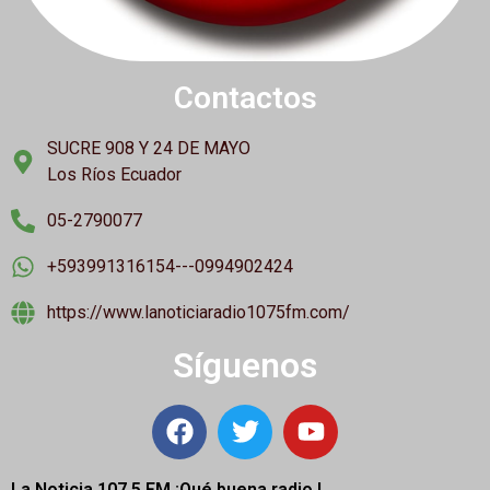
Contactos
SUCRE 908 Y 24 DE MAYO
Los Ríos Ecuador
05-2790077
+593991316154---0994902424
https://www.lanoticiaradio1075fm.com/
Síguenos
La Noticia 107.5 FM ¡
Qué buena radio !