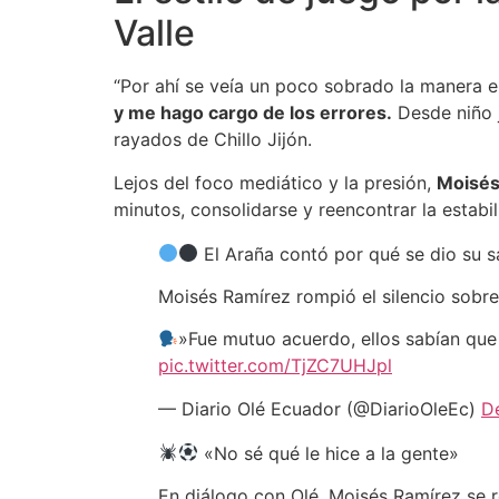
Valle
“Por ahí se veía un poco sobrado la manera e
y me hago cargo de los errores.
Desde niño j
rayados de Chillo Jijón.
Lejos del foco mediático y la presión,
Moisés
minutos, consolidarse y reencontrar la estabi
El Araña contó por qué se dio su s
Moisés Ramírez rompió el silencio sobre 
»Fue mutuo acuerdo, ellos sabían que 
pic.twitter.com/TjZC7UHJpl
— Diario Olé Ecuador (@DiarioOleEc)
D
«No sé qué le hice a la gente»
En diálogo con Olé, Moisés Ramírez se ref