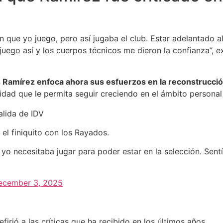
n que yo juego, pero así jugaba el club. Estar adelantado a
uego así y los cuerpos técnicos me dieron la confianza”, exp
 Ramírez enfoca ahora sus esfuerzos en la reconstrucció
lidad que le permita seguir creciendo en el ámbito personal
alida de IDV
el finiquito con los Rayados.
yo necesitaba jugar para poder estar en la selección. Sent
ecember 3, 2025
irió a las críticas que ha recibido en los últimos años.