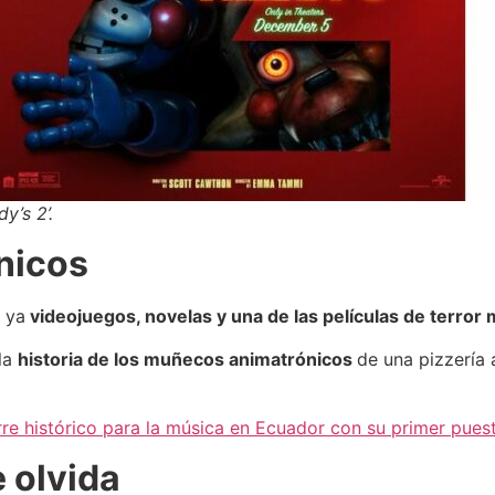
y’s 2’.
nicos
 ya
videojuegos, novelas y una de las películas de terror 
 la
historia de los muñecos animatrónicos
de una pizzería 
rre histórico para la música en Ecuador con su primer pue
 olvida