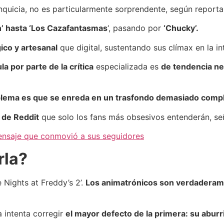
anquicia, no es particularmente sorprendente, según reporta
en’ hasta ‘Los Cazafantasmas
‘, pasando por
‘Chucky’.
ico y artesanal
que digital, sustentando sus clímax en la i
la por parte de la crítica
especializada es
de tendencia ne
lema es que se enreda en un trasfondo demasiado comp
 de Reddit
que solo los fans más obsesivos entenderán, se
ensaje que conmovió a sus seguidores
rla?
 Nights at Freddy’s 2’.
Los animatrónicos son verdadera
a intenta corregir
el mayor defecto de la primera: su aburr