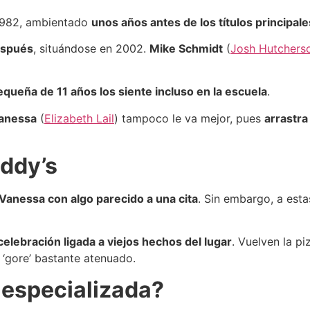
 1982, ambientado
unos años antes de los títulos principale
espués
, situándose en 2002.
Mike Schmidt
(
Josh Hutchers
equeña de 11 años los siente incluso en la escuela
.
anessa
(
Elizabeth Lail
) tampoco le va mejor, pues
arrastra
eddy’s
Vanessa con algo parecido a una cita
. Sin embargo, a est
celebración ligada a viejos hechos del lugar
. Vuelven la pi
‘gore’ bastante atenuado.
a especializada?