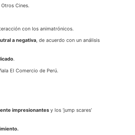
 Otros Cines.
nteracción con los animatrónicos.
utral a negativa
, de acuerdo con un análisis
licado
.
ñala El Comercio de Perú.
mente impresionantes
y los ‘jump scares’
imiento.