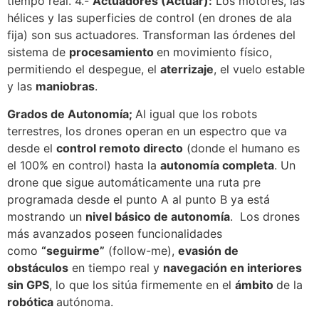
tiempo real. 4.-
Actuadores (Actuar):
Los motores, las
hélices y las superficies de control (en drones de ala
fija) son sus actuadores. Transforman las órdenes del
sistema de
procesamiento
en movimiento físico,
permitiendo el despegue, el
aterrizaje
, el vuelo estable
y las
maniobras
.
Grados de Autonomía;
Al igual que los robots
terrestres, los drones operan en un espectro que va
desde el
control remoto directo
(donde el humano es
el 100% en control) hasta la
autonomía completa
. Un
drone que sigue automáticamente una ruta pre
programada desde el punto A al punto B ya está
mostrando un
nivel básico de autonomía
. Los drones
más avanzados poseen funcionalidades
como
“seguirme”
(follow-me),
evasión de
obstáculos
en tiempo real y
navegación en interiores
sin GPS
, lo que los sitúa firmemente en el
ámbito
de la
robótica
autónoma.