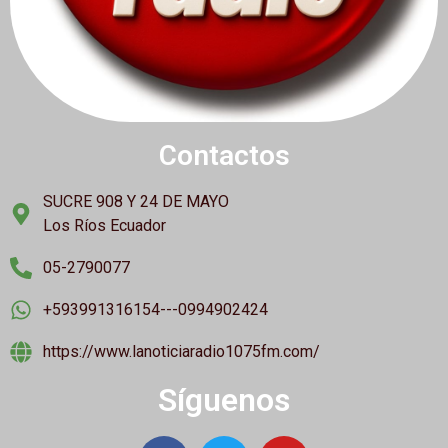
Contactos
SUCRE 908 Y 24 DE MAYO
Los Ríos Ecuador
05-2790077
+593991316154---0994902424
https://www.lanoticiaradio1075fm.com/
Síguenos