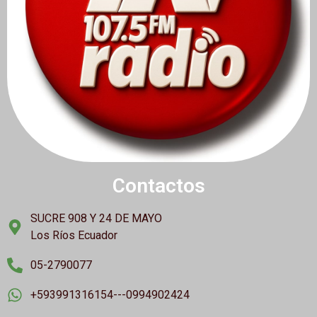
Contactos
SUCRE 908 Y 24 DE MAYO
Los Ríos Ecuador
05-2790077
+593991316154---0994902424