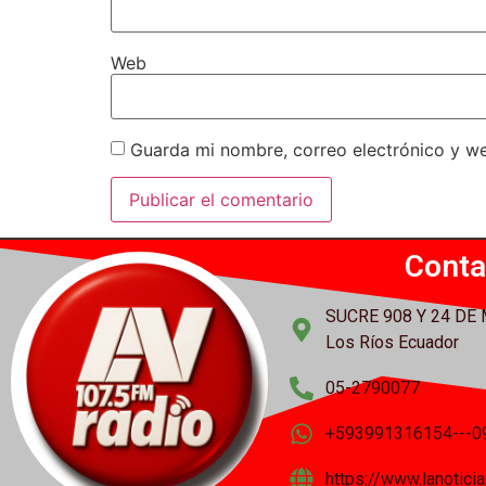
Web
Guarda mi nombre, correo electrónico y w
Conta
SUCRE 908 Y 24 DE
Los Ríos Ecuador
05-2790077
+593991316154---0
https://www.lanotic