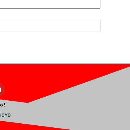
o !
AHOYO