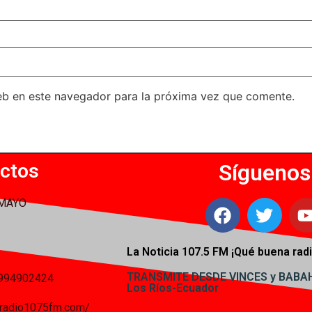
eb en este navegador para la próxima vez que comente.
ctos
Síguenos
 MAYO
La Noticia 107.5 FM ¡
Qué buena radi
TRANSMITE DESDE VINCES y BAB
994902424
Los Ríos-Ecuador
iaradio1075fm.com/