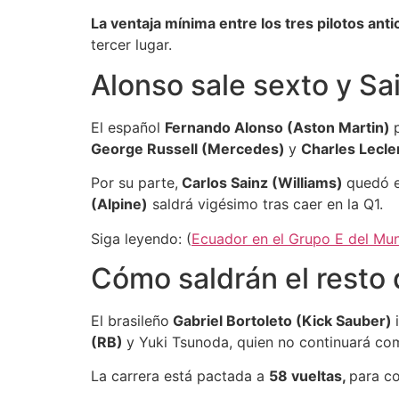
La ventaja mínima entre los tres pilotos anti
tercer lugar.
Alonso sale sexto y Sa
El español
Fernando Alonso (Aston Martin)
George Russell (Mercedes)
y
Charles Lecler
Por su parte,
Carlos Sainz (Williams)
quedó e
(Alpine)
saldrá vigésimo tras caer en la Q1.
Siga leyendo: (
Ecuador en el Grupo E del Mund
Cómo saldrán el resto 
El brasileño
Gabriel Bortoleto (Kick Sauber)
(RB)
y Yuki Tsunoda, quien no continuará com
La carrera está pactada a
58 vueltas,
para co