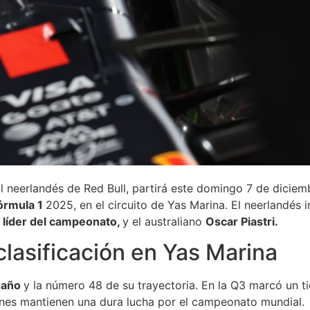
neerlandés de Red Bull, partirá este domingo 7 de diciemb
órmula 1
2025, en el circuito de Yas Marina. El neerlandés i
 líder del campeonato,
y el australiano
Oscar Piastri.
lasificación en Yas Marina
l año
y la número 48 de su trayectoria. En la Q3 marcó un 
ienes mantienen una dura lucha por el campeonato mundial.