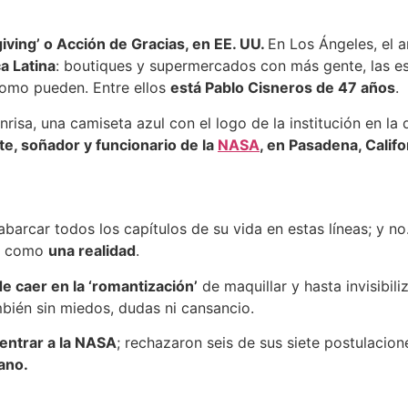
iving’ o Acción de Gracias, en EE. UU.
En Los Ángeles, el a
a Latina
: boutiques y supermercados con más gente, las es
 como pueden. Entre ellos
está Pablo Cisneros de 47 años
.
nrisa, una camiseta azul con el logo de la institución en la
te, soñador y funcionario de la
NASA
, en Pasadena, Calif
abarcar todos los capítulos de su vida en estas líneas; y no
ve como
una realidad
.
 caer en la ‘romantización’
de maquillar y hasta invisibil
mbién sin miedos, dudas ni cansancio.
 entrar a la NASA
; rechazaron seis de sus siete postulacion
mano.