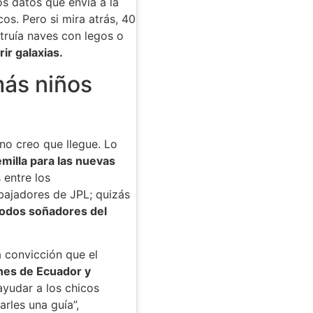
los datos que envía a la
cos. Pero si mira atrás, 40
truía naves con legos o
ir galaxias.
más niños
 no creo que llegue. Lo
milla para las nuevas
 entre los
abajadores de JPL; quizás
odos soñadores del
 convicción que el
nes de Ecuador y
 ayudar a los chicos
rles una guía”,