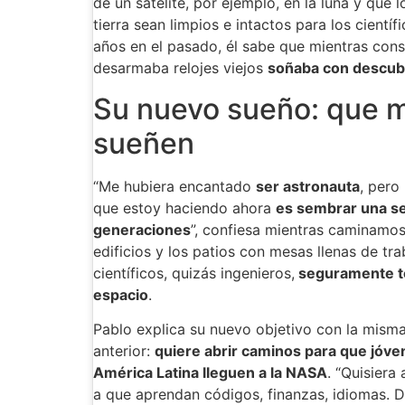
de un satélite, por ejemplo, en la luna y que 
tierra sean limpios e intactos para los científi
años en el pasado, él sabe que mientras cons
desarmaba relojes viejos
soñaba con descubr
Su nuevo sueño: que 
sueñen
“Me hubiera encantado
ser astronauta
, pero
que estoy haciendo ahora
es sembrar una se
generaciones
”, confiesa mientras caminamos
edificios y los patios con mesas llenas de tr
científicos, quizás ingenieros,
seguramente t
espacio
.
Pablo explica su nuevo objetivo con la misma
anterior:
quiere abrir caminos para que jóve
América Latina lleguen a la NASA
. “Quisiera
a que aprendan códigos, finanzas, idiomas. Da