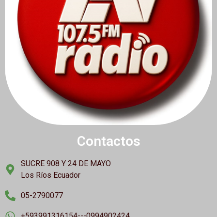
Contactos
SUCRE 908 Y 24 DE MAYO
Los Ríos Ecuador
05-2790077
+593991316154---0994902424