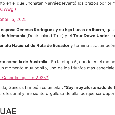
o en el que Jhonatan Narváez levantó los brazos por prime
NWZWwgia
ober 15, 2025
 esposa Génesis Rodríguez y su hijo Lucas en Ibarra,
ganó
 de Alemania
(Deutschland Tour) y el
Tour Down Under
en 
nato Nacional de Ruta de Ecuador
y terminó subcampeón d
nto como la de Australia
. “En la etapa 5, donde en el mom
e un momento muy bonito, uno de los triunfos más especiale
r Ganar la LigaPro 2025?
)
da, Génesis también es un pilar:
“Soy muy afortunado de 
rofesional y me siento orgulloso de ella, porque ser deport
 UAE