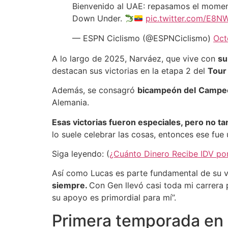
Bienvenido al UAE: repasamos el moment
Down Under.
pic.twitter.com/E8
— ESPN Ciclismo (@ESPNCiclismo)
Oct
A lo largo de 2025, Narváez, que vive con
su
destacan sus victorias en la etapa 2 del
Tour
Además, se consagró
bicampeón del
Campeo
Alemania.
Esas victorias fueron especiales, pero no ta
lo suele celebrar las cosas, entonces ese fu
Siga leyendo: (
¿Cuánto Dinero Recibe IDV po
Así como Lucas es parte fundamental de su vi
siempre.
Con Gen llevó casi toda mi carrera p
su apoyo es primordial para mí”.
Primera temporada en