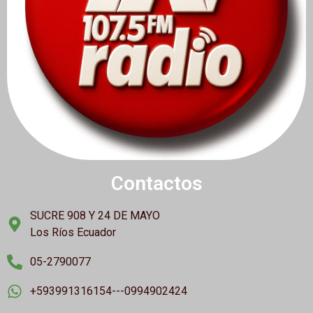
Contactos
SUCRE 908 Y 24 DE MAYO
Los Ríos Ecuador
05-2790077
+593991316154---0994902424