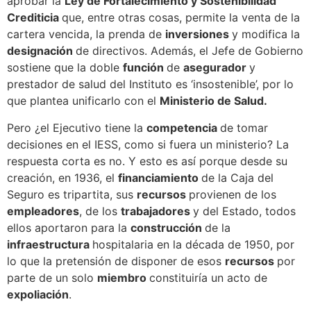
aprobar la
Ley de Fortalecimiento y Sostenibilidad
Crediticia
que, entre otras cosas, permite la venta de la
cartera vencida, la prenda de
inversiones
y modifica la
designación
de directivos. Además, el Jefe de Gobierno
sostiene que la doble
función
de
asegurador
y
prestador de salud del Instituto es ‘insostenible’, por lo
que plantea unificarlo con el
Ministerio de Salud.
Pero ¿el Ejecutivo tiene la
competencia
de tomar
decisiones en el IESS, como si fuera un ministerio? La
respuesta corta es no. Y esto es así porque desde su
creación, en 1936, el
financiamiento
de la Caja del
Seguro es tripartita, sus
recursos
provienen de los
empleadores
, de los
trabajadores
y del Estado, todos
ellos aportaron para la
construcción
de la
infraestructura
hospitalaria en la década de 1950, por
lo que la pretensión de disponer de esos
recursos
por
parte de un solo
miembro
constituiría un acto de
expoliación
.