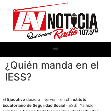
¿Quién manda en el
IESS?
El
Ejecutivo
decidió intervenir en el
Instituto
Ecuatoriano de Seguridad Socia
l (IESS). Ya hizo