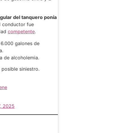
gular del tanquero ponía
l conductor fue
idad
competente
.
 6.000 galones de
a.
a de alcoholemia.
posible siniestro.
ene
, 2025