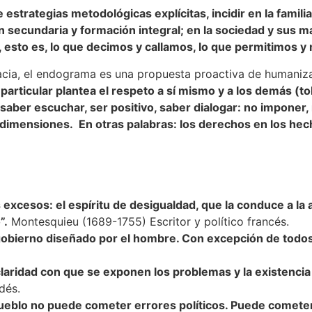
estrategias metodológicas explícitas, incidir en la familia
ión secundaria y formación integral; en la sociedad y sus m
s, esto es, lo que decimos y callamos, lo que permitimos 
acia, el endograma es una propuesta proactiva de humaniza
 particular plantea el respeto a sí mismo y a los demás (to
saber escuchar, ser positivo, saber dialogar: no imponer, n
 dimensiones. En otras palabras: los derechos en los hec
cesos: el espíritu de desigualdad, que la conduce a la ari
”.
Montesquieu (1689-1755) Escritor y político francés.
gobierno diseñado por el hombre. Con excepción de todos
 claridad con que se exponen los problemas y la existenci
dés.
eblo no puede cometer errores políticos. Puede cometerlo