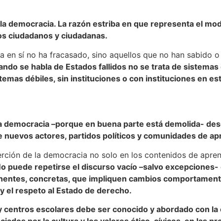
la democracia. La razón estriba en que representa el mo
 los ciudadanos y ciudadanas.
a en sí no ha fracasado, sino aquellos que no han sabido o 
uando se habla de Estados fallidos no se trata de sistema
emas débiles, sin instituciones o con instituciones en e
la democracia –porque en buena parte está demolida- des
de nuevos actores, partidos políticos y comunidades de ap
serción de la democracia no solo en los contenidos de apren
o puede repetirse el discurso vacío –salvo excepciones- 
nentes, concretas, que impliquen cambios comportamental
 el respeto al Estado de derecho.
y centros escolares debe ser conocido y abordado con la 
dos por la cultura y los valores ético-cívicos, en las pr