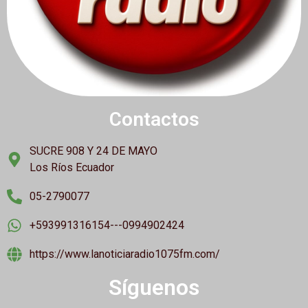
Contactos
SUCRE 908 Y 24 DE MAYO
Los Ríos Ecuador
05-2790077
+593991316154---0994902424
https://www.lanoticiaradio1075fm.com/
Síguenos