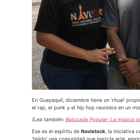
En Guayaquil, diciembre tiene un ‘ritual’ propi
el rap, el punk y el hip hop reunidos en un m
(Lea también:
Batucada Popular: La música co
Ese es el espíritu de
Navistock
, la iniciativ
‘tejido’ una comunidad que mezcla arte, empr