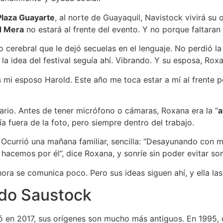
Plaza Guayarte
, al norte de Guayaquil, Navistock vivirá su
d Mera
no estará al frente del evento. Y no porque faltaran
o cerebral que le dejó secuelas en el lenguaje. No perdió l
 la idea del festival seguía ahí. Vibrando. Y su esposa, Rox
 mi esposo Harold. Este año me toca estar a mí al frente 
ario. Antes de tener micrófono o cámaras, Roxana era la “
a
ía fuera de la foto, pero siempre dentro del trabajo.
o. Ocurrió una mañana familiar, sencilla: “Desayunando con m
 Lo hacemos por él”, dice Roxana, y sonríe sin poder evitar so
ora se comunica poco. Pero sus ideas siguen ahí, y ella las
ado Saustock
en 2017, sus orígenes son mucho más antiguos. En 1995, c