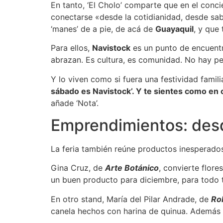
En tanto, ‘El Cholo’ comparte que en el conci
conectarse «desde la cotidianidad, desde s
‘manes’ de a pie, de acá de
Guayaquil
, y que
Para ellos,
Navistock
es un punto de encuentr
abrazan. Es cultura, es comunidad. No hay pel
Y lo viven como si fuera una festividad fami
sábado es Navistock’. Y te sientes como en 
añade ‘Nota’.
Emprendimientos: desd
La feria también reúne productos inesperado
Gina Cruz, de
Arte Botánico
, convierte flore
un buen producto para diciembre, para todo t
En otro stand, María del Pilar Andrade, de
Ro
canela hechos con harina de quinua. Además 