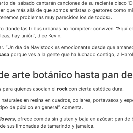
erto del sábado cantarán canciones de su reciente disco ‘De 
aber que más allá de que somos artistas o gestores como 
 tenemos problemas muy parecidos los de todos».
o donde las tribus urbanas no compiten: conviven. “Aquí el
eas, hay unión”, dice Kevin.
liar. “Un día de Navistock es emocionante desde que amane
casa
porque ves a la gente que ha luchado contigo, a Haro
e arte botánico hasta pan de
s para quienes asocian el
rock
con cierta estética dura.
s naturales en resina en cuadros, collares, portavasos y esp
ipo de público en general”, comenta.
llovers
, ofrece comida sin gluten y baja en azúcar: pan de 
de sus limonadas de tamarindo y jamaica.