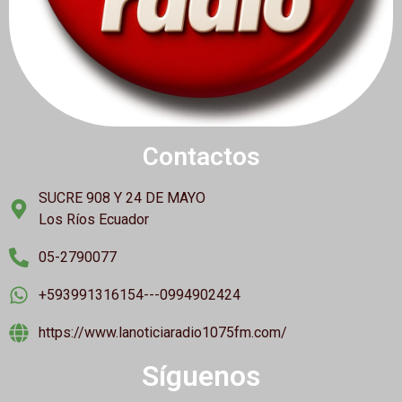
Contactos
SUCRE 908 Y 24 DE MAYO
Los Ríos Ecuador
05-2790077
+593991316154---0994902424
https://www.lanoticiaradio1075fm.com/
Síguenos