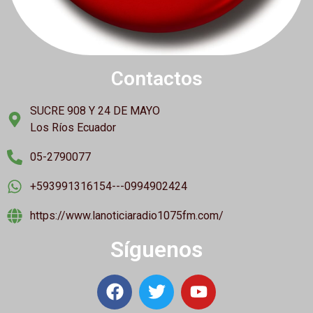
Contactos
SUCRE 908 Y 24 DE MAYO
Los Ríos Ecuador
05-2790077
+593991316154---0994902424
https://www.lanoticiaradio1075fm.com/
Síguenos