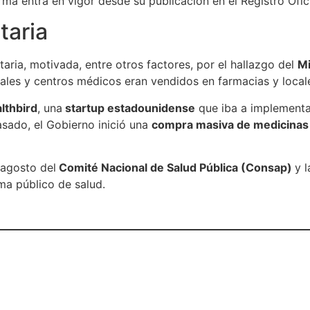
rma entra en vigor desde su publicación en el Registro Ofici
taria
aria, motivada, entre otros factores, por el hallazgo del
Mi
les y centros médicos eran vendidos en farmacias y locale
lthbird
, una
startup estadounidense
que iba a implement
asado, el Gobierno inició una
compra masiva de medicinas
 agosto del
Comité Nacional de Salud Pública (Consap)
y 
ma público de salud.